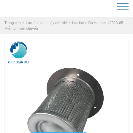
Trang chủ
Lọc tách dầu máy nén khí
Lọc tách dầu Hanbell 42013-65 –
Miễn phí vận chuyển