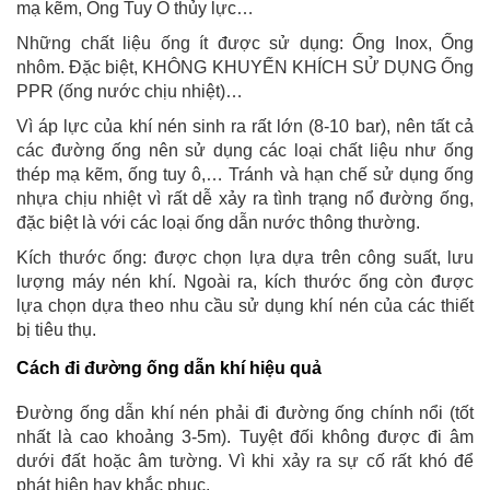
mạ kẽm, Ống Tuy Ô thủy lực…
Những chất liệu ống ít được sử dụng: Ống Inox, Ống
nhôm. Đặc biệt, KHÔNG KHUYẾN KHÍCH SỬ DỤNG Ống
PPR (ống nước chịu nhiệt)…
Vì áp lực của khí nén sinh ra rất lớn (8-10 bar), nên tất cả
các đường ống nên sử dụng các loại chất liệu như ống
thép mạ kẽm, ống tuy ô,… Tránh và hạn chế sử dụng ống
nhựa chịu nhiệt vì rất dễ xảy ra tình trạng nổ đường ống,
đặc biệt là với các loại ống dẫn nước thông thường.
Kích thước ống: được chọn lựa dựa trên công suất, lưu
lượng máy nén khí. Ngoài ra, kích thước ống còn được
lựa chọn dựa theo nhu cầu sử dụng khí nén của các thiết
bị tiêu thụ.
Cách đi đường ống dẫn khí hiệu quả
Đường ống dẫn khí nén phải đi đường ống chính nổi (tốt
nhất là cao khoảng 3-5m). Tuyệt đối không được đi âm
dưới đất hoặc âm tường. Vì khi xảy ra sự cố rất khó để
phát hiện hay khắc phục.