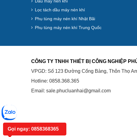
Dầu máy nén khí
Lọc tách dầu máy nén khí
Phụ tùng máy nén khí Nhật Bãi
Phụ tùng máy nén khí Trung Quốc
CÔNG TY TNHH THIẾT BỊ CÔNG NGHIỆP PH
VPGD: Số 123 Đường Cổng Bàng, Thôn Thọ Am
Hotline: 0858.368.365
Email: sale.phucluanhai@gmail.com
Gọi ngay: 0858368365