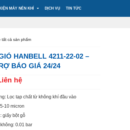
KIỆN MÁY NÉN KHÍ
DỊCH VỤ
TIN TỨC
 tất cả sản phẩm
GIÓ HANBELL 4211-22-02 –
RỢ BÁO GIÁ 24/24
Liên hệ
g: Lọc tạp chất từ không khí đầu vào
 5-10 micron
: giấy bột gỗ
không: 0.01 bar