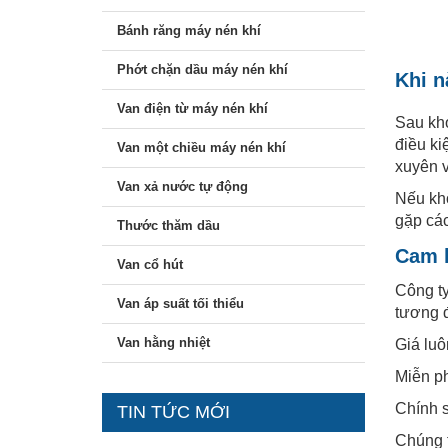
Bánh răng máy nén khí
Phớt chặn dầu máy nén khí
Khi n
Van điện từ máy nén khí
Sau kho
điều ki
Van một chiều máy nén khí
xuyên v
Van xả nước tự động
Nếu khô
gặp các
Thước thăm dầu
Cam k
Van cổ hút
Công t
Van áp suất tối thiểu
tương 
Van hằng nhiệt
Giá luô
Miễn p
Chính s
TIN TỨC MỚI
Chúng t