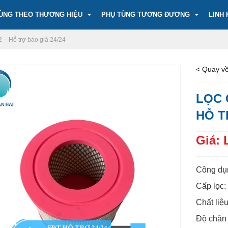
ÙNG THEO THƯƠNG HIỆU
PHỤ TÙNG TƯƠNG ĐƯƠNG
LINH 
 – Hỗ trợ báo giá 24/24
< Quay về
LỌC 
HỖ T
Giá: 
Công dụn
Cấp lọc:
Chất liệu
Độ chân 