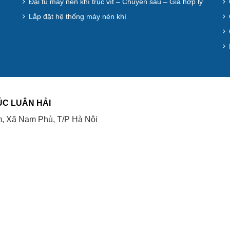
Đại tu máy nén khí trục vít – Chuyên sâu – Giá hợp lý
Lắp đặt hệ thống máy nén khí
ÚC LUÂN HẢI
, Xã Nam Phù, T/P Hà Nội