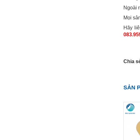
Ngoài r
Mọi sản
Hãy li
083.95
Chia s
SẢN 