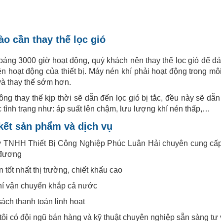
ào cần thay thế lọc gió
ảng 3000 giờ hoạt động, quý khách nên thay thế lọc gió để đảm
ện hoạt động của thiết bị. Máy nén khí phải hoạt động trong m
à thay thế sớm hơn.
ng thay thế kịp thời sẽ dẫn đến lọc gió bị tắc, đều này sẽ dẫn
 tình trạng như: áp suất lên chậm, lưu lượng khí nén thấp,…
ết sản phẩm và dịch vụ
y TNHH Thiết Bị Công Nghiệp Phúc Luân Hải chuyên cung cấp
đương
n tốt nhất thị trường, chiết khấu cao
hí vận chuyển khắp cả nước
ách thanh toán linh hoạt
ôi có đội ngũ bán hàng và kỹ thuật chuyên nghiệp sẵn sàng tư 